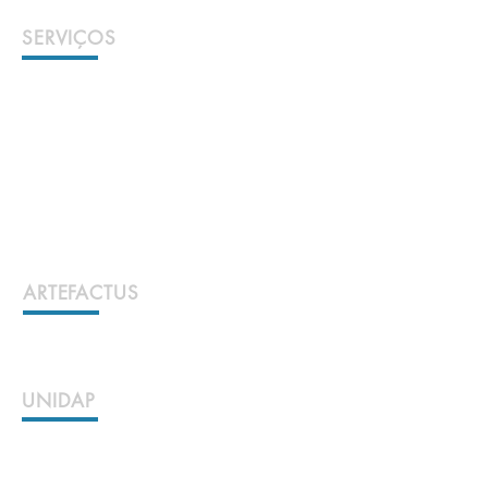
SERVIÇOS
ARQUEOLOGIA
ANTROPOLOGIA FÍSICA
ESTUDOS DE ORDENAMENTO
CONSERVAÇÃO E RESTAURO
DESENHO TÉCNICO E TOPOGRAFIA
MUSEOLOGIA E PUBLICAÇÕES
ARTEFACTUS
ARTEFACTUS
UNIDAP
PUBLICAÇÕES
INVESTIGAÇÃO