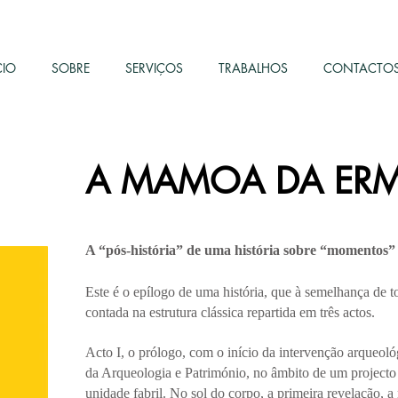
CIO
SOBRE
SERVIÇOS
TRABALHOS
CONTACTO
A MAMOA DA ERM
A “pós-história” de uma história sobre “momentos” 
Este é o epílogo de uma história, que à semelhança de to
contada na estrutura clássica repartida em três actos.
Acto I, o prólogo, com o início da intervenção arqueol
da Arqueologia e Património, no âmbito de um projecto
unidade fabril. No sol do corpo, a primeira revelação, 